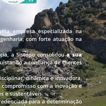
uma empresa especializada na
ngenharia, com forte atuação na
cia, a Sistopo consolidou
a sua
uistando a confiança de clientes
sciplinar, dinâmica e inovadora,
te compromisso com a inovação e
s e sustentáveis.
 credenciada para a determinação