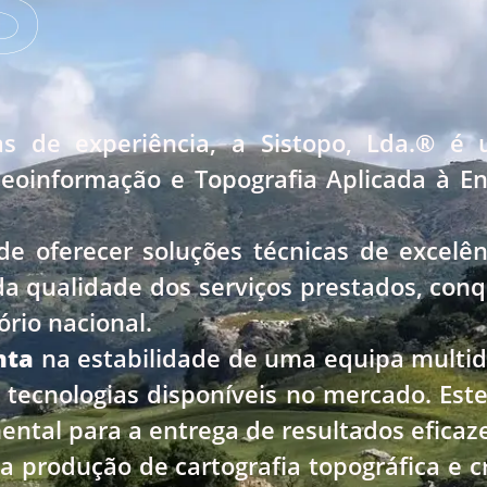
S
s de experiência, a Sistopo, Lda.® é 
Geoinformação e Topografia Aplicada à E
e oferecer soluções técnicas de excelên
da qualidade dos serviços prestados, conq
ório nacional.
nta
na estabilidade de uma equipa multidi
 tecnologias disponíveis no mercado. Es
ntal para a entrega de resultados eficaze
a a produção de cartografia topográfica e