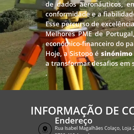
de dados aeronáuticos, e
conformidade e a fiabilidad
Esse percurso de excelência
Melhores PME de Portugal
económico-financeiro do pa
Hoje, a Sistopo é
sinónimo
a transformar desafios em s
.
INFORMAÇÃO DE C
Endereço
Rua Isabel Magalhães Colaço, Loja 