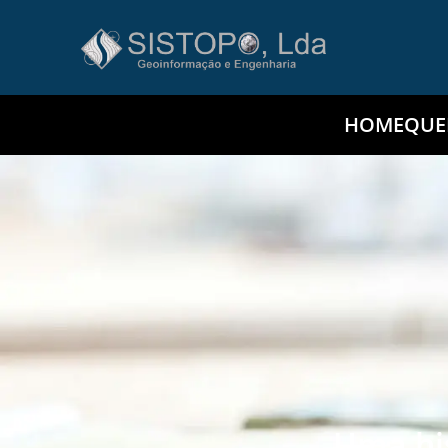
HOME
QUE
Uma his