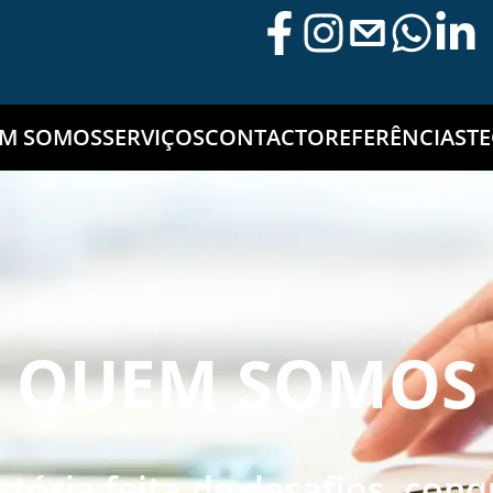
M SOMOS
SERVIÇOS
CONTACTO
REFERÊNCIAS
T
QUEM SOMOS
tória feita de desafios, conq