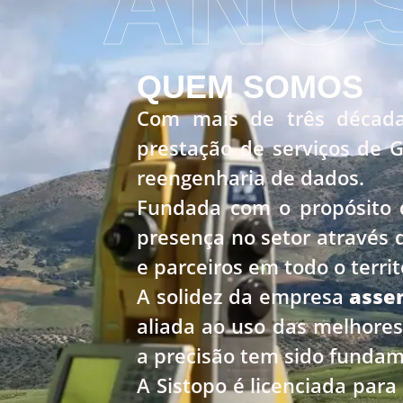
ANO
QUEM SOMOS
Com mais de três década
prestação de serviços de 
reengenharia de dados.
Fundada com o propósito d
presença no setor através 
e parceiros em todo o territ
A solidez da empresa
asse
aliada ao uso das melhores
a precisão tem sido fundame
A Sistopo é licenciada par